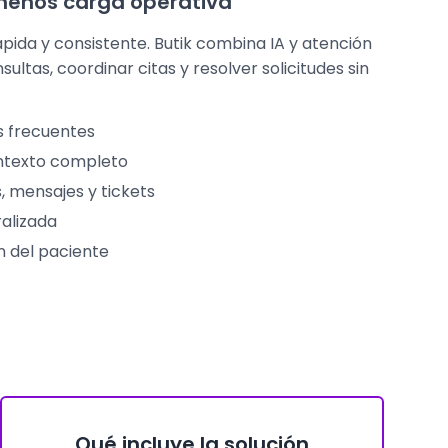
menos carga operativa
pida y consistente. Butik combina IA y atención
tas, coordinar citas y resolver solicitudes sin
s frecuentes
ntexto completo
s, mensajes y tickets
alizada
n del paciente
Qué incluye la solución